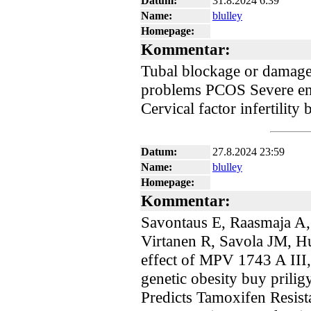
Datum:
31.8.2024 6:39
Name:
blulley
Homepage:
Kommentar:
Tubal blockage or damage
problems PCOS Severe end
Cervical factor infertility 
Datum:
27.8.2024 23:59
Name:
blulley
Homepage:
Kommentar:
Savontaus E, Raasmaja A,
Virtanen R, Savola JM, H
effect of MPV 1743 A III, 
genetic obesity buy prili
Predicts Tamoxifen Resist