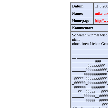
Datum:
11.8.20
Name:
mike un
Homepage:
http://w
Kommentar:
So waren wir mal wiede
nicht
ohne einen Lieben Gruß 
__________________
__________________
__ _______________
____________###___
________#########_
_______###########
______############
_#####_###########
_######_##########
_######___#######_
___##__#####___###
______######__####
_______#####__####
_ ______________###