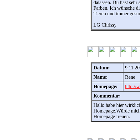
dalassen. Du hast sehr
Farben. Ich wünsche dir
Tieren und immer ges
LG Chrissy
Datum:
9.11.20
Name:
Rene
Homepage:
http://
Kommentar:
Hallo habe hier wirklic
Homepage.Würde mich 
Homepage freuen.