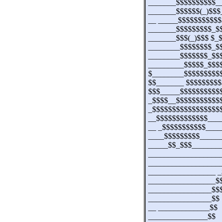
_______$$$$$$$$$$_
_______$$$$$$(_)$$$
__ _____$$$$$$$$$$
_______$$$$$$$$$_$
_______$$$(_)$$$ $_
________$$$$$$$$_$
________$$$$$$$_$$
_________$$$$$_$$$
$________$$$$$$$$$
$$_______ $$$$$$$$
$$$_____$$$$$$$$$$
_$$$$__$$$$$$$$$$$
_$$$$$$$$$$$$$$$$$
__$$$$$$$$$$$$$___
__ _$$$$$$$$$$$___
____$$$$$$$$$_____
_____$$_$$$_______
__________________
__________________
_________________ _
_________________$
________________$$
________________$$
__ _____________$$
_______________$$