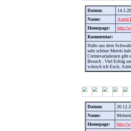
Datum:
14.1.2
Name:
Astrid 
Homepage:
http://
Kommentar:
Hallo aus dem Schwalm
sehr schöne Meeris habt
Cremevariationen gibt 
Besuch . Viel Erfolg 
wünsch ich Euch, Astr
Datum:
20.12.2
Name:
Melani
Homepage:
http://