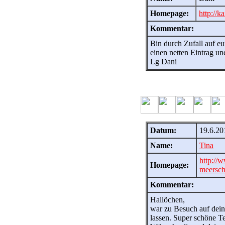
Homepage:
http://k
Kommentar:
Bin durch Zufall auf e
einen netten Eintrag un
Lg Dani
Datum:
19.6.20
Name:
Tina
http://
Homepage:
meersch
Kommentar:
Hallöchen,
war zu Besuch auf deine
lassen. Super schöne Te