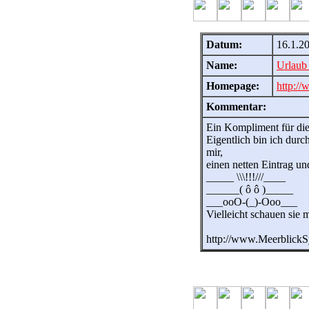
Datum:
16.1.2
Name:
Urlaub 
Homepage:
http://
Kommentar:
Ein Kompliment für dies
Eigentlich bin ich durc
mir,
einen netten Eintrag un
_____ \\\!!!///____
______( ô ô )_____
___ooO-(_)-Ooo___
Vielleicht schauen sie
http://www.MeerblickS