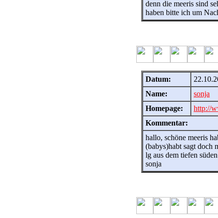
denn die meeris sind se
haben bitte ich um Nach
Datum:
22.10.2
Name:
sonja
Homepage:
http://
Kommentar:
hallo, schöne meeris ha
(babys)habt sagt doch 
lg aus dem tiefen süden 
sonja