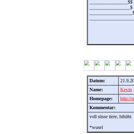
________________$$
_________________$ 
__________________
__________________
Datum:
21.9.2
Name:
Kevin
Homepage:
http://
Kommentar:
voll süsse tiere, hihiihi
*wusel