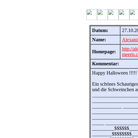
Datum:
27.10.2
Name:
Alexand
http://a
Homepage:
meeris.
Kommentar:
Happy Halloween !!!!!
Ein schönes Schaurige
und die Schweinchen a
__________________
__________________
____________ ______
__________________
__________________
_____ ____________
_________$$$$$$___
________$$$$$$$$___