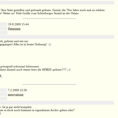
:
f Ihre Seite gestoßen und gefesselt gelesen. Genial, die 70er Jahre noch mal zu erleben.
te! Weiter so! Viele Grüße vom Schönberger Strand an der Ostsee.
19.8.2009 15:44
Patentante
:
uft, gefirmt und mit zur
gangen! Alles ist in bester Ordnung! :-)
 prinzipiell schonmal lobenswert.
 denn damals auch immer brav die HÖRZU gelesen??? ;-)
ß,
7.2.2009 22:56
anonymouse
:
. Ist ja gar nicht komplett.
ste es doch noch bistimmt in irgendeinen Archiv geben oder?
l.