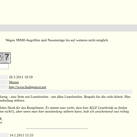
Wegen SPAM-Angriffen sind Neueinträge bis auf weiteres nicht möglich.
28.3.2011 19:59
Werner
http://www.budspencer.net
:
ßartig - eine Seite mit Leserbriefen - mit allen Leserbriefen. Respekt für die viele Arbeit. Hier
ndenlang stöbern.
len Dank für das Kompliment. Es stimmt zwar nicht, dass hier ALLE Leserbriefe zu finden
tem nicht!), aber wenn man hier stundenlang stöbern kann, hab ich anscheinend was richtig
ß,
er
14.1.2011 15:33