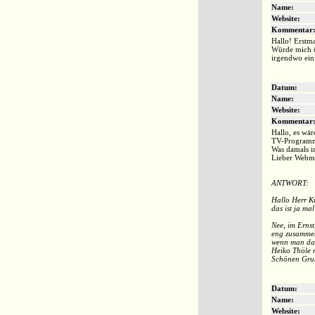
Name:
Website:
Kommentar
Hallo! Erstma
Würde mich ü
irgendwo ein
Datum:
Name:
Website:
Kommentar
Hallo, es wä
TV-Programme
Was damals i
Lieber Webmas
ANTWORT:
Hallo Herr K
das ist ja ma
Nee, im Ernst
eng zusammen
wenn man das 
Heiko Thöle 
Schönen Gruß
Datum:
Name:
Website: