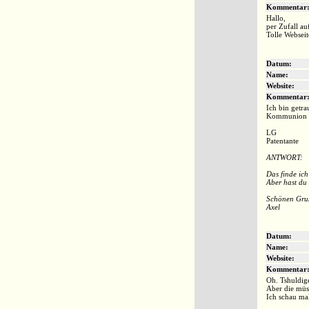
Kommentar
Hallo,
per Zufall au
Tolle Websei
Datum:
Name:
Website:
Kommentar
Ich bin getra
Kommunion ge
LG
Patentante
ANTWORT:
Das finde ich
Aber hast du
Schönen Gru
Axel
Datum:
Name:
Website:
Kommentar
Oh. Tshuldige
Aber die müs
Ich schau ma