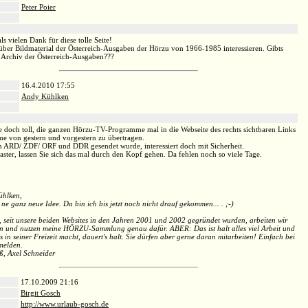
Peter Poier
:
ls vielen Dank für diese tolle Seite!
ber Bildmaterial der Österreich-Ausgaben der Hörzu von 1966-1985 interessieren. Gibts
 Archiv der Österreich-Ausgaben???
16.4.2010 17:55
Andy Kühlken
:
re doch toll, die ganzen Hörzu-TV-Programme mal in die Webseite des rechts sichtbaren Links
 von gestern und vorgestern zu übertragen.
n ARD/ ZDF/ ORF und DDR gesendet wurde, interessiert doch mit Sicherheit.
ter, lassen Sie sich das mal durch den Kopf gehen. Da fehlen noch so viele Tage.
ühlken,
l ne ganz neue Idee. Da bin ich bis jetzt noch nicht drauf gekommen... . ;-)
, seit unsere beiden Websites in den Jahren 2001 und 2002 gegründet wurden, arbeiten wir
 und nutzen meine HÖRZU-Sammlung genau dafür. ABER: Das ist halt alles viel Arbeit und
in seiner Freizeit macht, dauert's halt. Sie dürfen aber gerne daran mitarbeiten! Einfach bei
melden.
, Axel Schneider
17.10.2009 21:16
Birgit Gosch
http://www.urlaub-gosch.de