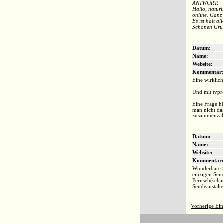
ANTWORT:
Hallo, natürl
online. Ganz 
Es ist halt al
Schönen Gruß
Datum:
Name:
Website:
Kommentar
Eine wirklich
Und mit tvpro
Eine Frage hä
man nicht da
zusammenzäh
Datum:
Name:
Website:
Kommentar
Wunderbare Se
einzigen Send
Fernseh(schau
Sendeanstalte
Vorherige Ein