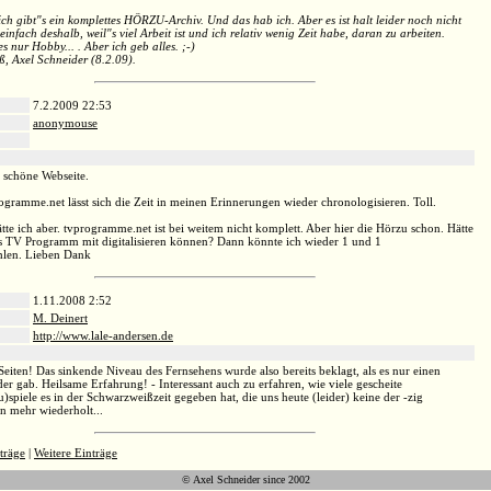
ich gibt"s ein komplettes HÖRZU-Archiv. Und das hab ich. Aber es ist halt leider noch nicht
einfach deshalb, weil"s viel Arbeit ist und ich relativ wenig Zeit habe, daran zu arbeiten.
les nur Hobby... . Aber ich geb alles. ;-)
, Axel Schneider (8.2.09).
7.2.2009 22:53
anonymouse
:
 schöne Webseite.
gramme.net lässt sich die Zeit in meinen Erinnerungen wieder chronologisieren. Toll.
tte ich aber. tvprogramme.net ist bei weitem nicht komplett. Aber hier die Hörzu schon. Hätte
s TV Programm mit digitalisieren können? Dann könnte ich wieder 1 und 1
len. Lieben Dank
1.11.2008 2:52
M. Deinert
http://www.lale-andersen.de
:
iten! Das sinkende Niveau des Fernsehens wurde also bereits beklagt, als es nur einen
er gab. Heilsame Erfahrung! - Interessant auch zu erfahren, wie viele gescheite
)spiele es in der Schwarzweißzeit gegeben hat, die uns heute (leider) keine der -zig
n mehr wiederholt...
träge
|
Weitere Einträge
© Axel Schneider since 2002