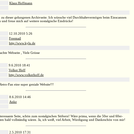
Klaus Hoffmann
:
zu dieser gelungenen Archivseite. Ich wünsche viel Durchhaltevermögen beim Einscannen
en und freue mich auf weitere nostalgische Eindrücke!
12.10.2010 5:26
Freemail
http://www.kylu.de
:
chte Webseite , Viele Grüsse
9.6.2010 18:41
Volker Hoff
http://www.volkerhoff.de
:
Retro-Fan eine super geniale Website!!!
8.6.2010 14:46
Anke
:
nteressante Seite, schön zum nostalgischen Stöbern! Wäre prima, wenn die 50er und 60er-
iten bald vollständig wären. Ja, ich weiß, viel Arbeit, Würdigung und Dankeschön von mir!
2.5.2010 17:31