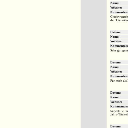
Name:
Website:
Kommentar
Glückwunsch 
der Titelseit
Datum:
Name:
Website:
Kommentar
Sehr gut gema
Datum:
Name:
Website:
Kommentar
Für mich als 
Datum:
Name:
Website:
Kommentar
Supertolle, i
Jahre-Titelse
Datum: