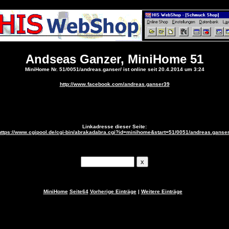
Andseas Ganzer, MiniHome 51
MiniHome Nr. 51/0051/andreas.ganser/ ist online seit 20.4.2014 um 3:24
http://www.facebook.com/andreas.ganser39
Linkadresse dieser Seite:
https://www.cgipool.de/cgi-bin/abrakadabra.cgi?id=minihome&start=51/0051/andreas.ganser
MiniHome
Seite64
Vorherige Einträge
|
Weitere Einträge